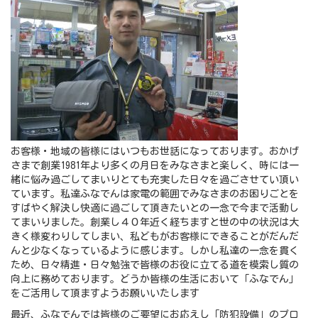
お客様・地域の皆様にはいつもお世話になっております。おかげ
さまで創業1981年より多くの月日をみなさまと楽しく、時には一
緒に悩み過ごしてまいりとても充実した日々を過ごさせてい頂い
ています。私達ふなでんは家電の範囲でみなさまのお困りごとを
すばやく解決し快適に過ごして頂きたいとの一念で今まで活動し
てまいりました。創業し４０年近く経ちますと世の中の状況は大
きく様変わりしてしまい、私どもがお客様にできることがだんだ
んと少なくなっているように感じます。しかし私達の一念を貫く
ため、日々精進・日々勉強で皆様のお役に立てる道を模索し質の
向上に務めております。どうか皆様の生活において「ふなでん」
をご活用して頂ますようお願いいたします
最近、ふなでんでは皆様のご要望にお応えし「防犯設備」のプロ