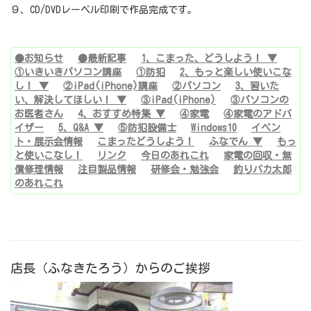
９、CD/DVDレーベル印刷で作品完成です。
●お知らせ
●最新記事
1、こまった、どうしよう！ ▼
①いきいきパソコン講座
①防犯
2、もっと楽しい使いこな
し！ ▼
②iPad(iPhone)講座
②パソコン
3、習いた
い、解決してほしい！ ▼
③iPad(iPhone)
③パソコンの
お医者さん
4、おすすめ特集 ▼
④家電
④家電のアドバ
イザー
5、Q&A ▼
⑤防犯設備士
Windows10
イベン
ト・展示会情報
こまったどうしよう！
ふなでん ▼
もっ
と使いこなし！
リンク
今日のあれこれ
家電の回収・無
償修理情報
注目製品情報
研修会・勉強会
釣りバカ太郎
のあれこれ
店長（ふなきたろう）からのご挨拶