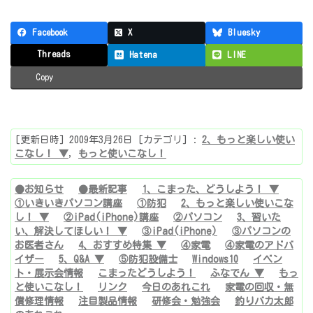
Facebook
X
Bluesky
Threads
Hatena
LINE
Copy
[更新日時] 2009年3月26日 [カテゴリ] :
2、もっと楽しい使い
こなし！ ▼
,
もっと使いこなし！
●お知らせ
●最新記事
1、こまった、どうしよう！ ▼
①いきいきパソコン講座
①防犯
2、もっと楽しい使いこな
し！ ▼
②iPad(iPhone)講座
②パソコン
3、習いた
い、解決してほしい！ ▼
③iPad(iPhone)
③パソコンの
お医者さん
4、おすすめ特集 ▼
④家電
④家電のアドバ
イザー
5、Q&A ▼
⑤防犯設備士
Windows10
イベン
ト・展示会情報
こまったどうしよう！
ふなでん ▼
もっ
と使いこなし！
リンク
今日のあれこれ
家電の回収・無
償修理情報
注目製品情報
研修会・勉強会
釣りバカ太郎