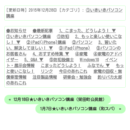
[更新日時] 2015年12月28日 [カテゴリ] :
①いきいきパソコン
講座
●お知らせ
●最新記事
1、こまった、どうしよう！ ▼
①いきいきパソコン講座
①防犯
2、もっと楽しい使いこな
し！ ▼
②iPad(iPhone)講座
②パソコン
3、習いた
い、解決してほしい！ ▼
③iPad(iPhone)
③パソコンの
お医者さん
4、おすすめ特集 ▼
④家電
④家電のアドバ
イザー
5、Q&A ▼
⑤防犯設備士
Windows10
イベン
ト・展示会情報
こまったどうしよう！
ふなでん ▼
もっ
と使いこなし！
リンク
今日のあれこれ
家電の回収・無
償修理情報
注目製品情報
研修会・勉強会
釣りバカ太郎
のあれこれ
« 12月18日★いきいきパソコン講座（栄田町公民館）
1月7日★いきいきパソコン講座（和スパ） »