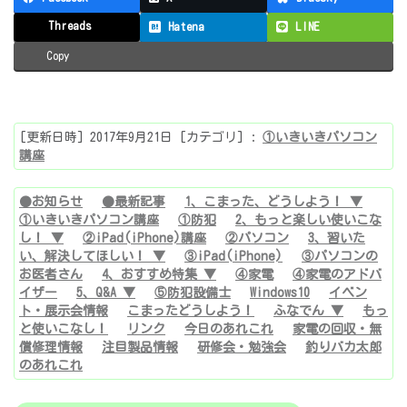
Threads
Hatena
LINE
Copy
[更新日時] 2017年9月21日 [カテゴリ] :
①いきいきパソコン
講座
●お知らせ
●最新記事
1、こまった、どうしよう！ ▼
①いきいきパソコン講座
①防犯
2、もっと楽しい使いこな
し！ ▼
②iPad(iPhone)講座
②パソコン
3、習いた
い、解決してほしい！ ▼
③iPad(iPhone)
③パソコンの
お医者さん
4、おすすめ特集 ▼
④家電
④家電のアドバ
イザー
5、Q&A ▼
⑤防犯設備士
Windows10
イベン
ト・展示会情報
こまったどうしよう！
ふなでん ▼
もっ
と使いこなし！
リンク
今日のあれこれ
家電の回収・無
償修理情報
注目製品情報
研修会・勉強会
釣りバカ太郎
のあれこれ