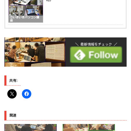
①いきいきパソコン講
座
＼ 最新情報をチェック ／
共有:
関連