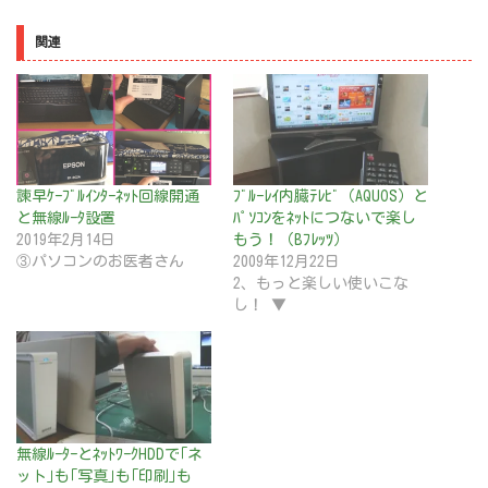
関連
諫早ｹｰﾌﾞﾙｲﾝﾀｰﾈｯﾄ回線開通
ﾌﾞﾙｰﾚｲ内臓ﾃﾚﾋﾞ（AQUOS）と
と無線ﾙｰﾀ設置
ﾊﾟｿｺﾝをﾈｯﾄにつないで楽し
2019年2月14日
もう！（Bﾌﾚｯﾂ）
③パソコンのお医者さん
2009年12月22日
2、もっと楽しい使いこな
し！ ▼
無線ﾙｰﾀｰとﾈｯﾄﾜｰｸHDDで｢ネ
ット｣も｢写真｣も｢印刷｣も