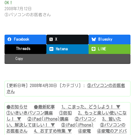
OK！
2008年7月12日
③パソコンのお医者さん
Facebook
X
Bluesky
Threads
Hatena
LINE
Copy
[更新日時] 2008年4月30日 [カテゴリ] :
③パソコンのお医者
さん
●お知らせ
●最新記事
1、こまった、どうしよう！ ▼
①いきいきパソコン講座
①防犯
2、もっと楽しい使いこな
し！ ▼
②iPad(iPhone)講座
②パソコン
3、習いた
い、解決してほしい！ ▼
③iPad(iPhone)
③パソコンの
お医者さん
4、おすすめ特集 ▼
④家電
④家電のアドバ