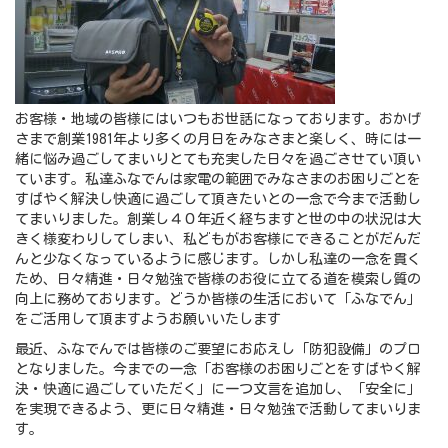
お客様・地域の皆様にはいつもお世話になっております。おかげ
さまで創業1981年より多くの月日をみなさまと楽しく、時には一
緒に悩み過ごしてまいりとても充実した日々を過ごさせてい頂い
ています。私達ふなでんは家電の範囲でみなさまのお困りごとを
すばやく解決し快適に過ごして頂きたいとの一念で今まで活動し
てまいりました。創業し４０年近く経ちますと世の中の状況は大
きく様変わりしてしまい、私どもがお客様にできることがだんだ
んと少なくなっているように感じます。しかし私達の一念を貫く
ため、日々精進・日々勉強で皆様のお役に立てる道を模索し質の
向上に務めております。どうか皆様の生活において「ふなでん」
をご活用して頂ますようお願いいたします
最近、ふなでんでは皆様のご要望にお応えし「防犯設備」のプロ
となりました。今までの一念「お客様のお困りごとをすばやく解
決・快適に過ごしていただく」に一つ文言を追加し、「安全に」
を実現できるよう、更に日々精進・日々勉強で活動してまいりま
す。