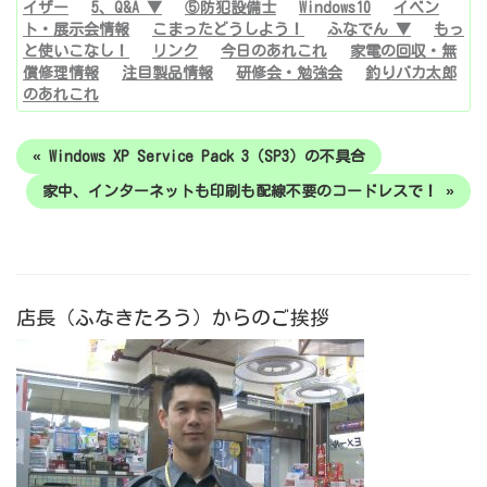
イザー
5、Q&A ▼
⑤防犯設備士
Windows10
イベン
ト・展示会情報
こまったどうしよう！
ふなでん ▼
もっ
と使いこなし！
リンク
今日のあれこれ
家電の回収・無
償修理情報
注目製品情報
研修会・勉強会
釣りバカ太郎
のあれこれ
« Windows XP Service Pack 3（SP3）の不具合
家中、インターネットも印刷も配線不要のコードレスで！ »
店長（ふなきたろう）からのご挨拶