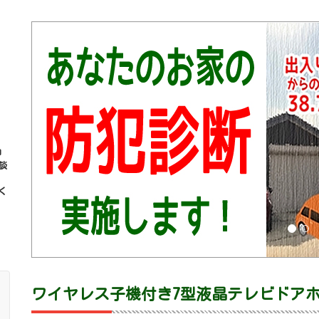
コ
談
く
ワイヤレス子機付き7型液晶テレビドア