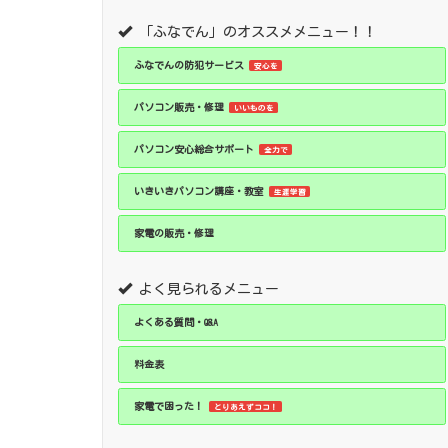
「ふなでん」のオススメメニュー！！
ふなでんの防犯サービス
安心を
パソコン販売・修理
いいものを
パソコン安心総合サポート
全力で
いきいきパソコン講座・教室
生涯学習
家電の販売・修理
よく見られるメニュー
よくある質問・Q&A
料金表
家電で困った！
とりあえずココ！