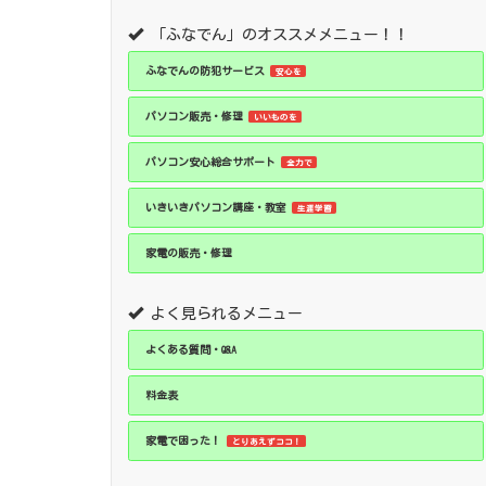
「ふなでん」のオススメメニュー！！
ふなでんの防犯サービス
安心を
パソコン販売・修理
いいものを
パソコン安心総合サポート
全力で
いきいきパソコン講座・教室
生涯学習
家電の販売・修理
よく見られるメニュー
よくある質問・Q&A
料金表
家電で困った！
とりあえずココ！