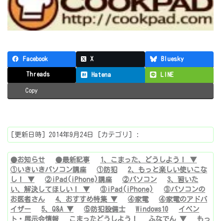
Facebook
X
Bluesky
Threads
Hatena
LINE
Copy
[更新日時] 2014年9月24日 [カテゴリ] :
●お知らせ
●最新記事
1、こまった、どうしよう！ ▼
①いきいきパソコン講座
①防犯
2、もっと楽しい使いこな
し！ ▼
②iPad(iPhone)講座
②パソコン
3、習いた
い、解決してほしい！ ▼
③iPad(iPhone)
③パソコンの
お医者さん
4、おすすめ特集 ▼
④家電
④家電のアドバ
イザー
5、Q&A ▼
⑤防犯設備士
Windows10
イベン
ト・展示会情報
こまったどうしよう！
ふなでん ▼
もっ